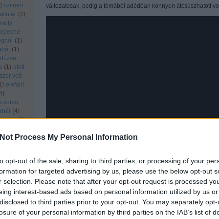
)
czitrom
változatosak, pedig a témából adódóan könnyen átcsúszhatott vo
alfutár
(
2
)
ielfy
epeche
égből
(
1
)
abát
(
1
)
dózsa
a
(
1
)
efott
szer volt
1
)
elefánt
4
)
ik sumo
ornél
(
4
)
ezer erdő
(
1
)
fekete
Not Process My Personal Information
ízezer
(
4
)
n
(
1
)
flogging
to opt-out of the sale, sharing to third parties, or processing of your per
alermo
(
1
)
formation for targeted advertising by us, please use the below opt-out s
agos
(
1
)
Csaknekedkislány – Na Ná Ba Bám (2015)
r selection. Please note that after your opt-out request is processed y
ti péter
giuseppe
eing interest-based ads based on personal information utilized by us or
A Csaknekedkislány egyike azoknak az „újhullámos” undergroun
10
)
gödör
disclosed to third parties prior to your opt-out. You may separately opt-
semmiből, pár év alatt jutottak a legtöbb embert vonzó
gombocz
losure of your personal information by third parties on the IAB’s list of
gyakorlatilag mindenhol teltház előtt lépnek fel, az A38 haj
rillaz