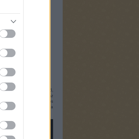
mezőnyből, és ahogy telt az idő,
negyedik albumukkal érték el az
 többrétegű mondanivalóval, és
ag rendszeresen meg is tesz a