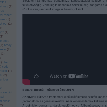
Stockholm-szindrómás bántalmazó kapcsolatoktól kezdve a t
atles
féltékenységig. Zeneileg is hasonló a sokszínűség: zongorás al
minusz
(
1
)
n’ roll is van, ráadásul az egész baromi jól szól.
rosi
si róbert
talent
(
1
)
ck out
(
1
)
1
)
goz
(
1
)
(
1
)
aindogs
(
1
)
bródy
nekar
(
2
)
(
1
)
)
1
)
che
1
)
code
orstar
(
1
)
ar
(
2
)
unkies
dé
Babarci Bulcsú – Műanyag élet (2017)
)
császári
szi
Az egykori TükeZoo-frontember első szólólemeze szintén koncept
mlékest
„társadalom- és generációkritika, nem kellemes témák kelleme
(
2
)
A definíció pontos: a dalok egytől egyig fülbemászóak, a 