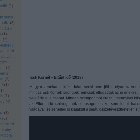
y
ettő
(
1
)
1
)
m senki
tbeltz
(
3
)
yjáték
a
(
1
)
a
(
7
)
yeshegy
vodakert
palya
ozott
éna
(
1
)
penis
Esti Kornél – Eltűnt idő (2018)
and
(
2
)
id
(
1
)
Magyar zenekarok közül talán senki nem jött ki olyan szerenc
11
)
mint az Esti Kornél: rajongóik nemcsak elfogadták az új énekest, B
is
(
1
)
vele érte el a csapat. Minden szempontból érezni, mennyivel kifo
aev
(
4
)
az Eltűnt idő szövegeinek többségét össze sem lehet hason
világával, és zeneileg is kialakult a saját, összetéveszthetetlen stí
áz
(
1
)
ó
(
6
)
e limited
quimby
 kupola