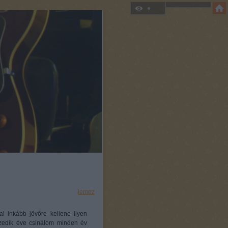
Címkék:
lemez
l inkább jövőre kellene ilyen
tizedik éve csinálom minden év