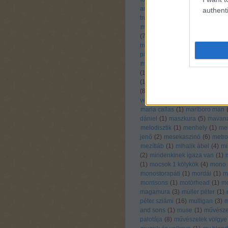
andrás
(
5
)
lukovich andrás
(
1
)
authenti
trubetskoy
(
1
)
l a suzi
(
1
)
madn
madrapur
(
1
)
magashegyi und
(
7
)
magic mosquitoz
(
1
)
magyar
mémek
(
2
)
magyar császári
pillanatművek
(
1
)
magyar dal n
magyar rádió szimfonik live
(
1
)
(
1
)
malacka és a tahó
(
2
)
malom
(
1
)
malter ego
(
1
)
manökken pro
(
8
)
mantra porno
(
2
)
manu chao
ventura
(
1
)
marble mist
(
1
)
mar
maria callas
(
1
)
marlboro man
dániel
(
1
)
maszkura
(
5
)
mavan
melodisztik
(
1
)
menhely
(
1
)
me
jenő
(
2
)
mesekaszinó
(
6
)
metro
mezítláb
(
1
)
mihalik ábel
(
4
)
mi
(
2
)
mindenkinek igaza van
(
1
)
(
1
)
mocsok 1 kölykök
(
4
)
mono
monostorapáti
(
1
)
mordái
(
1
)
m
morrisons
(
1
)
motörhead
(
1
)
m
magamura
(
3
)
müller péter
(
1
)
péter sziámi
(
16
)
mulligan
(
3
)
m
and sons
(
1
)
muse
(
1
)
művésze
palotája
(
8
)
művészetek völgye