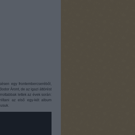
sésen egy frontembercseréből,
odor Áront, de az igazi áttörést
rrottabbak lettek az évek során:
lítani az első egy-két album
lusuk.