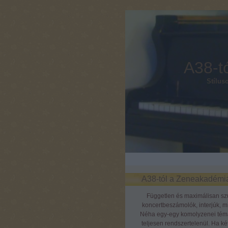
A38-t
Stílus
A38-tól a Zeneakadémi
Független és maximálisan szu
koncertbeszámolók, interjúk, 
Néha egy-egy komolyzenei tém
teljesen rendszertelenül. Ha ké