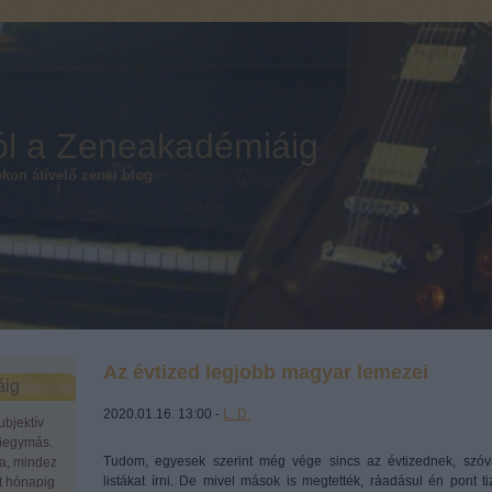
ól a Zeneakadémiáig
okon átívelő zenei blog
Az évtized legjobb magyar lemezei
áig
2020.01.16. 13:00 -
L. D.
bjektív
miegymás.
Tudom, egyesek szerint még vége sincs az évtizednek, szóva
a, mindez
listákat írni. De mivel mások is megtették, ráadásul én pont 
t hónapig