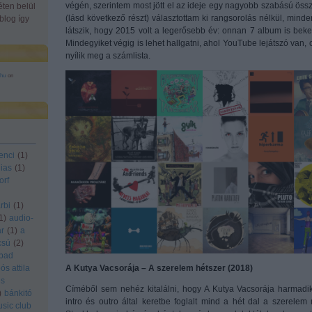
végén, szerintem most jött el az ideje egy nagyobb szabású öss
éten belül
(lásd következő részt) választottam ki rangsorolás nélkül, min
blog így
látszik, hogy 2015 volt a legerősebb év: onnan 7 album is beker
Mindegyiket végig is lehet hallgatni, ahol YouTube lejátszó van, o
nyílik meg a számlista.
.hu
on
enci
(
1
)
lias
(
1
)
orf
rbi
(
1
)
1
)
audio-
r
(
1
)
a
csú
(
2
)
bad
ós attila
A Kutya Vacsorája – A szerelem hétszer (2018)
es
Címéből sem nehéz kitalálni, hogy A Kutya Vacsorája harmadik
)
bánkitó
intro és outro által keretbe foglalt mind a hét dal a szerele
sic club