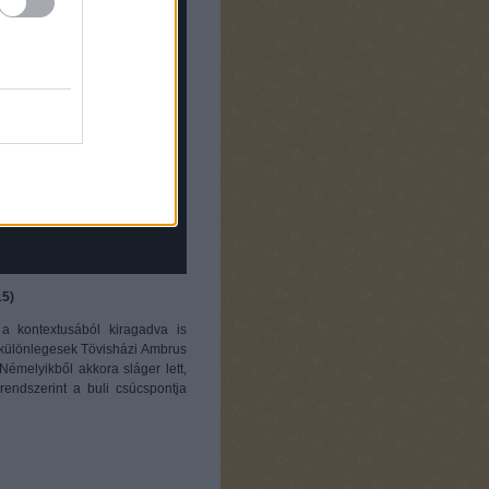
15)
 a kontextusából kiragadva is
s különlegesek Tövisházi Ambrus
émelyikből akkora sláger lett,
endszerint a buli csúcspontja