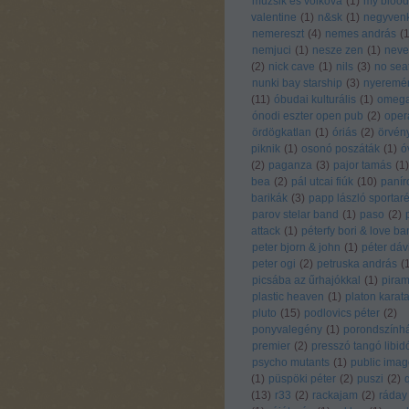
muzsik és volkova
(
1
)
my blood
valentine
(
1
)
n&sk
(
1
)
negyvenk
nemereszt
(
4
)
nemes andrás
(
nemjuci
(
1
)
nesze zen
(
1
)
neve
(
2
)
nick cave
(
1
)
nils
(
3
)
no sea
nunki bay starship
(
3
)
nyeremén
(
11
)
óbudai kulturális
(
1
)
omeg
ónodi eszter open pub
(
2
)
oper
ördögkatlan
(
1
)
óriás
(
2
)
örvén
piknik
(
1
)
osonó poszáták
(
1
)
ó
(
2
)
paganza
(
3
)
pajor tamás
(
1
)
bea
(
2
)
pál utcai fiúk
(
10
)
panír
barikák
(
3
)
papp lászló sportar
parov stelar band
(
1
)
paso
(
2
)
attack
(
1
)
péterfy bori & love b
peter bjorn & john
(
1
)
péter dáv
peter ogi
(
2
)
petruska andrás
(
picsába az űrhajókkal
(
1
)
piram
plastic heaven
(
1
)
platon karat
pluto
(
15
)
podlovics péter
(
2
)
ponyvalegény
(
1
)
porondszính
premier
(
2
)
presszó tangó libid
psycho mutants
(
1
)
public imag
(
1
)
püspöki péter
(
2
)
puszi
(
2
)
(
13
)
r33
(
2
)
rackajam
(
2
)
ráday