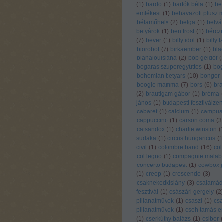
(
1
)
bardo
(
1
)
bartók béla
(
1
)
be
emlékest
(
1
)
behavazott plusz 
bélaműhely
(
2
)
belga
(
1
)
belvá
betyárok
(
1
)
ben frost
(
1
)
bércze
(
7
)
bever
(
1
)
billy idol
(
1
)
billy 
biorobot
(
7
)
birkaember
(
1
)
bla
blahalouisiana
(
2
)
bob geldof
(
bogaras szuperegyüttes
(
1
)
bo
bohemian betyars
(
10
)
bongor
boogie mamma
(
7
)
bors
(
6
)
br
(
2
)
brautigam gábor
(
1
)
bréma
jános
(
1
)
budapesti fesztiválze
cabaret
(
1
)
calcium
(
1
)
campus
cappuccino
(
1
)
carson coma
(
3
catsandox
(
1
)
charlie winston
(
sudaka
(
1
)
circus hungaricus
(
civil
(
1
)
colombre band
(
16
)
col
col legno
(
1
)
compagnie malab
concerto budapest
(
1
)
cowbox j
(
1
)
creep
(
1
)
crescendo
(
3
)
csaknekedkislány
(
3
)
csalamá
fesztivál
(
1
)
császári gergely
(
2
pillanatművek
(
1
)
csaszi
(
1
)
csa
pillanatművek
(
1
)
cseh tamás e
(
1
)
cserkúthy balázs
(
1
)
csibor