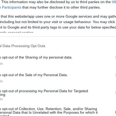
megtöltötték elővételben. Ez mondjuk annyira nem csoda, hisz
. This information may also be disclosed by us to third parties on the
IA
rabovski
közhelyes bulizenét játszanak – első lemezük csupa ilyen dalból á
Participants
that may further disclose it to other third parties.
uns n
r
(
1
)
gyík
 that this website/app uses one or more Google services and may gath
)
including but not limited to your visit or usage behaviour. You may click 
(
1
)
(
4
)
 to Google and its third-party tags to use your data for below specifi
hey honey
ogle consent section.
)
hobo
er
(
1
)
(
2
)
illuzio
l Data Processing Opt Outs
(
4
)
interjú
o opt-out of the Sharing of my personal data.
legál
(
26
)
In
ten háta
)
jamie
ndulat
(
1
)
o opt-out of the Sale of my Personal Data.
 priest
In
Darvas Benedek, Czitrom Ádám – Láttalak, Hallottalak, Elköve
nkies
(
6
)
kaláka
(
1
)
Leírása szerint ez egy zenei karikatúra-album, amely az 
to opt-out of processing my Personal Data for Targeted
)
kapolcs
underground előadóit idézi meg. Paródiának azért nem hívj
ing.
 jános
(
2
)
In
dolgoztak át, hanem saját számokat írtak az adott zenekarok 
zakállú
zseniális a legvisszafogottabb jelző: Darvas Benedek és Citr
ond band
szövegvilág és az előadói stílus terén maradandót alkottak.
o opt-out of Collection, Use, Retention, Sale, and/or Sharing
rők
(
1
)
ersonal Data that Is Unrelated with the Purposes for which it
kes band
lected.