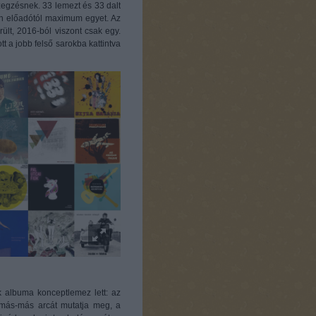
zegzésnek. 33 lemezt és 33 dalt
den előadótól maximum egyet. Az
ült, 2016-ból viszont csak egy.
tt a jobb felső sarokba kattintva
 albuma konceptlemez lett: az
m más-más arcát mutatja meg, a