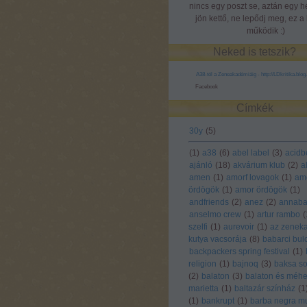
nincs egy poszt se, aztán egy h
jön kettő, ne lepődj meg, ez a 
működik :)
Neked is tetszik?
A38-tól a Zeneakadémiáig - http://LDkritika.blog
Facebook
Címkék
30y
(
5
)
(
1
)
a38
(
6
)
abel label
(
3
)
acidb
ajánló
(
18
)
akvárium klub
(
2
)
a
amen
(
1
)
amorf lovagok
(
1
)
am
ördögök
(
1
)
amor ördögök
(
1
)
andfriends
(
2
)
anez
(
2
)
annaba
anselmo crew
(
1
)
artur rambo
(
szelfi
(
1
)
aurevoir
(
1
)
az zeneka
kutya vacsorája
(
8
)
babarci bul
backpackers spring festival
(
1
)
religion
(
1
)
bajnoq
(
3
)
baksa so
(
2
)
balaton
(
3
)
balaton és méh
marietta
(
1
)
baltazár színház
(
1
(
1
)
bankrupt
(
1
)
barba negra mu