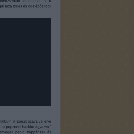
inédzserkori tomboláson át a
apú laza blues és odalépős rock
album, a szerző szavaival élve
sebb popzenei hackbe ágyazva.”
szövegek pedig frappánsak és