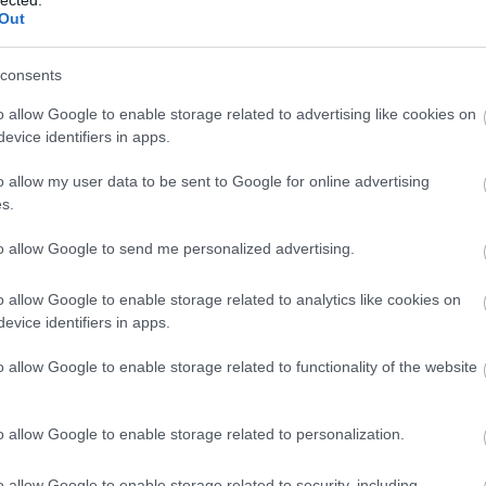
Out
kickout
rlet
(
1
)
consents
rz
(
16
)
emier
o allow Google to enable storage related to advertising like cookies on
(
2
)
ltészet
evice identifiers in apps.
52
)
rollzé
(
5
)
o allow my user data to be sent to Google for online advertising
2
)
korinn
s.
r
(
1
)
owalsky
to allow Google to send me personalized advertising.
ponti
Elefánt – EL (2019)
um
(
2
)
o allow Google to enable storage related to analytics like cookies on
tur shock
Az Elefánt szóvegei már az elejétől fogva kimagaslottak a hazai 
evice identifiers in apps.
drás
(
1
)
úgy lettek zeneileg is egyre kiforrottabbak. Tavaly megjelent 
1
)
lemez
eddigi csúcsot: az EL 10 dala egyszerre bír kimondottan mély,
o allow Google to enable storage related to functionality of the website
emiel
(
1
)
sarkall semmi mással nem törődő pogózásra – amit a keménym
)
koncerteken.
les
ur le zinc
o allow Google to enable storage related to personalization.
yára
(
1
)
arge
(
1
)
o allow Google to enable storage related to security, including
(
1
)
lovasi