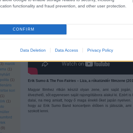
lyapis
cation functionality and fraud prevention, and other user protection.
ess
(
1
)
erground
 alter
CONFIRM
apja
(
1
)
magzat
fesztivál
letarz
Data Deletion
Data Access
Privacy Policy
 la
ge
(
1
)
(
3
)
maróti
ama
(
1
)
nyhárt
polita
(
1
)
Erik Sumo & The Fox-Fairies – Liza, a rókatündér filmzene (20
llenáris
Magyar filmhez ritkán készül olyan zene, ami saját jogán,
mirtse kori
élvezhető, sőt egyenesen saját rajongótábora alakul ki. Ezért i
(
1
)
dalai, na meg amiatt, hogy ő maga énekli őket japán nyelven. N
örk
(
1
)
hogy az Erik Sumo Band koncertjein élőben is játsszák, ami r
oto
szokott lenni.
müller
umford
tek
(
9
)