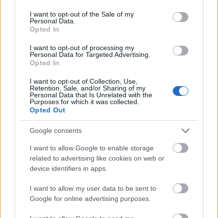
use your data for below specified purposes in below Google
Állatkertből nagyszínpadra – a Staff
consent section.
I want to opt-out of the Sale of my
Personal Data.
Benda Bilili koncertje
Opted In
L. D.
•
2011. május 08.
0
I want to opt-out of processing my
Personal Data for Targeted Advertising.
Opted In
Nem mindennapi formáció lépett fel május első
péntekjén a Művészetek Palotájában: a Staff Benda
I want to opt-out of Collection, Use,
Retention, Sale, and/or Sharing of my
Bilili tagjai olyan hajléktalanok – többségükben
Personal Data that Is Unrelated with the
mozgássérültek is –, akik a kongói Kinshasa
Purposes for which it was collected.
városának állatkertjében éltek és zenéltek egészen
Opted Out
addig, amíg egy…
Google consents
Míg a népek mennek kifelé,
I want to allow Google to enable storage
related to advertising like cookies on web or
számoljuk meg mennyi volt a lé –
device identifiers in apps.
Quimby-teátrum a Művészetek
I want to allow my user data to be sent to
Palotájában
Google for online advertising purposes.
L. D.
•
2011. január 02.
0