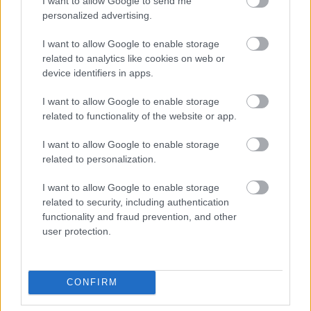
I want to allow Google to send me
personalized advertising.
Pontosan egy évvel ezelőtt, a Lovasi András szerzői
estjéről szóló cikkem végén nagy vonalakban ezt
I want to allow Google to enable storage
írtam: „reménykedjünk benne, hogy a zenekar
related to analytics like cookies on web or
magára talál végre, ebben az esetben pedig nem kell
device identifiers in apps.
attól tartani, hogy jövő decemberben a fontossági
sorrend újabb…
I want to allow Google to enable storage
related to functionality of the website or app.
Kicsi a pöcsöm, jön a Sötét van – 30Y
I want to allow Google to enable storage
szentimentálé a Művészetek
related to personalization.
Palotájában
I want to allow Google to enable storage
related to security, including authentication
L. D.
•
2010. június 29.
0
functionality and fraud prevention, and other
user protection.
Szűk másfél héttel az Orfűn tartott tizedik
születésnap után újabb különleges koncertet adott a
30Y zenekar: a Bartók Béla Nemzeti
CONFIRM
Hangversenyteremben került sor az idei első és
egyetlen szentimentálé előadásra. Ennek kapcsán