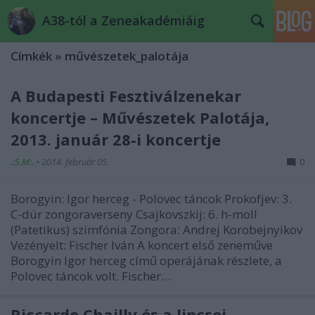
A38-tól a Zeneakadémiáig
Címkék
»
művészetek_palotája
A Budapesti Fesztiválzenekar
koncertje – Művészetek Palotája,
2013. január 28-i koncertje
.:S.M:.
•
2014. február 05.
0
Borogyin: Igor herceg - Polovec táncok Prokofjev: 3.
C-dúr zongoraverseny Csajkovszkij: 6. h-moll
(Patetikus) szimfónia Zongora: Andrej Korobejnyikov
Vezényelt: Fischer Iván A koncert első zeneműve
Borogyin Igor herceg című operájának részlete, a
Polovec táncok volt. Fischer…
Riccardo Chailly és a lipcsei