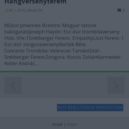
Hangversenyterem
.:S.M:.
•
2010. január 04.
0
Műsor:Johannes Brahms: Magyar táncok
(válogatás)Joseph Haydn: Esz-dúr trombitaverseny
Hob. VIIe:1Snétberger Ferenc: EmpathyLiszt Ferenc: I.
Esz-dúr zongoraversenyBartók Béla:
Concerto Trombita: Velenczei TamásGitár:
Snétberger FerencZongora: Kocsis ZoltánKarmester:
Keller András…
SÜTI BEÁLLÍTÁSOK MÓDOSÍTÁSA
mobil
|
teljes