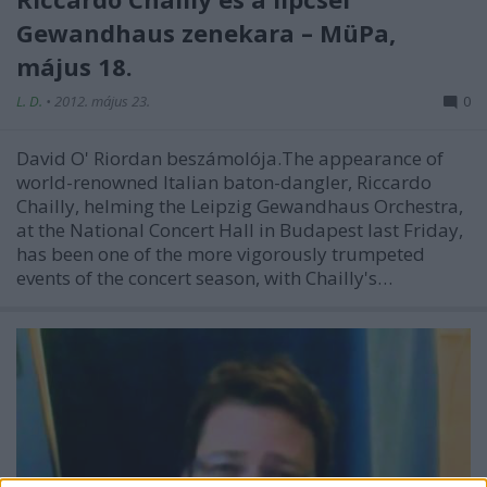
Gewandhaus zenekara – MüPa,
május 18.
L. D.
•
2012. május 23.
0
David O' Riordan beszámolója.The appearance of
world-renowned Italian baton-dangler, Riccardo
Chailly, helming the Leipzig Gewandhaus Orchestra,
at the National Concert Hall in Budapest last Friday,
has been one of the more vigorously trumpeted
events of the concert season, with Chailly's…