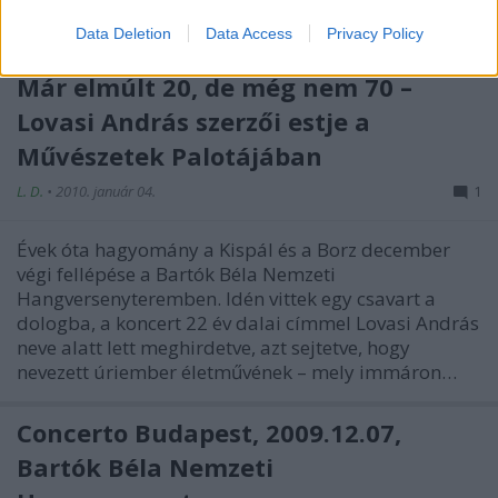
kiderült, hogy az ünnepélyes közeg cseppet sem…
Data Deletion
Data Access
Privacy Policy
Már elmúlt 20, de még nem 70 –
Lovasi András szerzői estje a
Művészetek Palotájában
L. D.
•
2010. január 04.
1
Évek óta hagyomány a Kispál és a Borz december
végi fellépése a Bartók Béla Nemzeti
Hangversenyteremben. Idén vittek egy csavart a
dologba, a koncert 22 év dalai címmel Lovasi András
neve alatt lett meghirdetve, azt sejtetve, hogy
nevezett úriember életművének – mely immáron…
Concerto Budapest, 2009.12.07,
Bartók Béla Nemzeti