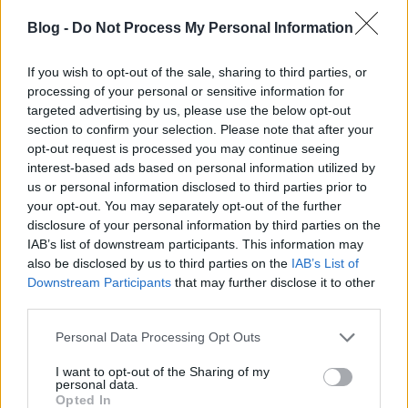
Blog -
Do Not Process My Personal Information
If you wish to opt-out of the sale, sharing to third parties, or
processing of your personal or sensitive information for
targeted advertising by us, please use the below opt-out
section to confirm your selection. Please note that after your
Nagy 2011-es évzáró összeállítás II. –
opt-out request is processed you may continue seeing
interest-based ads based on personal information utilized by
az év legjobb koncertjei és
us or personal information disclosed to third parties prior to
blogbejegyzései
your opt-out. You may separately opt-out of the further
disclosure of your personal information by third parties on the
L. D.
•
2011. december 29.
0
IAB’s list of downstream participants. This information may
also be disclosed by us to third parties on the
IAB’s List of
A legjobb idei lemezeket összegyűjtő cikk után most
Downstream Participants
that may further disclose it to other
a rám legnagyobb hatást tett koncertekből
third parties.
válogatok. Ezzel sem volt könnyű dolgom, 200-nál is
Please note that this website/app uses one or more Google
Personal Data Processing Opt Outs
nagyobb körből kellett 10-et kiválasztanom, így
services and may gather and store information including but
szükségszerűen ismét olyan tényezőket vettem
not limited to your visit or usage behaviour. You may click to
I want to opt-out of the Sharing of my
figyelembe, mint mondjuk a valamilyen…
personal data.
grant or deny consent to Google and its third-party tags to
Opted In