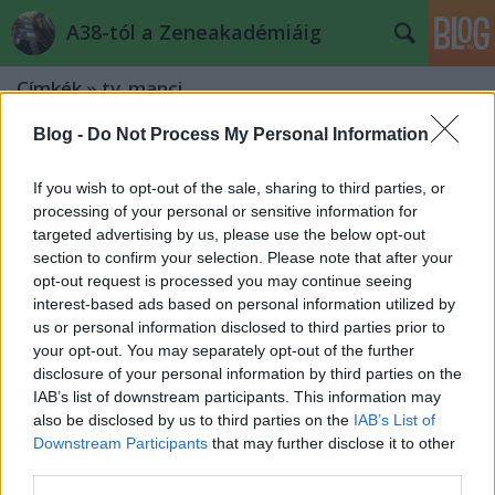
A38-tól a Zeneakadémiáig
Címkék
»
tv_manci
Blog -
Do Not Process My Personal Information
Tematikus listák, 2. rész − TOP 10
szakítós szám
If you wish to opt-out of the sale, sharing to third parties, or
processing of your personal or sensitive information for
L. D.
•
2011. április 30.
1
targeted advertising by us, please use the below opt-out
section to confirm your selection. Please note that after your
A lassú számokat követően a listás sorozat második
opt-out request is processed you may continue seeing
részében egy újabb örökzöld területet, a szakítós
interest-based ads based on personal information utilized by
dalokat veszem sorra. Itt is nyilván nagyon könnyű
us or personal information disclosed to third parties prior to
önmarcangoló közhelyességbe esni − én azon
your opt-out. You may separately opt-out of the further
voltam, hogy a kérdéshez valamilyen szempontból
disclosure of your personal information by third parties on the
rendhagyó/különleges…
IAB’s list of downstream participants. This information may
also be disclosed by us to third parties on the
IAB’s List of
Downstream Participants
that may further disclose it to other
Év eleji esszencia – Világveleje
third parties.
Fesztivál a Gödörben